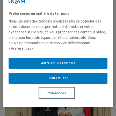
Plus de 6 M$ du CRSNG
Préférences en matière de témoins
7 juillet 2026
Nous utilisons des témoins (cookies) afin de collecter des
informations qui nous permettent d’améliorer votre
expérience sur le site, de vous proposer des contenus vidéo,
d’analyser les statistiques de fréquentation, etc. Vous
pouvez personnaliser votre choix en sélectionnant
NorthSec 2026: l’UQAM à deux points de la
« Préférences ».
première place!
26 mai 2026
Autoriser les témoins
Tout refuser
Préférences