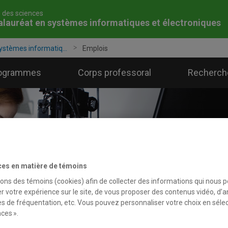
é des sciences
lauréat en systèmes informatiques et électroniques
ystèmes informatiq...
Emplois
ogrammes
Corps professoral
Recherch
ces en matière de témoins
sons des témoins (cookies) afin de collecter des informations qui nous 
r votre expérience sur le site, de vous proposer des contenus vidéo, d’a
es de fréquentation, etc. Vous pouvez personnaliser votre choix en séle
ces ».