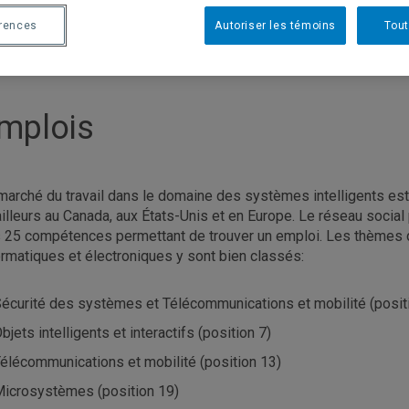
érences
Autoriser les témoins
Tout
mplois
marché du travail dans le domaine des systèmes intelligents est
ailleurs au Canada, aux États-Unis et en Europe. Le réseau socia
 25 compétences permettant de trouver un emploi. Les thèmes
ormatiques et électroniques y sont bien classés:
écurité des systèmes et Télécommunications et mobilité (posit
bjets intelligents et interactifs (position 7)
élécommunications et mobilité (position 13)
icrosystèmes (position 19)