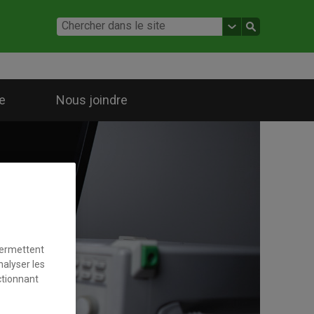
e
Nous joindre
permettent
nalyser les
ctionnant