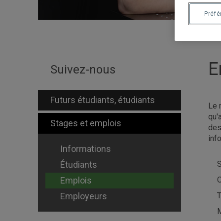
Préf
E
Suivez-nous
Futurs étudiants, étudiants
Le 
qu'
Stages et emplois
des
inf
Informations
Étudiants
S
Emplois
O
Employeurs
T
M