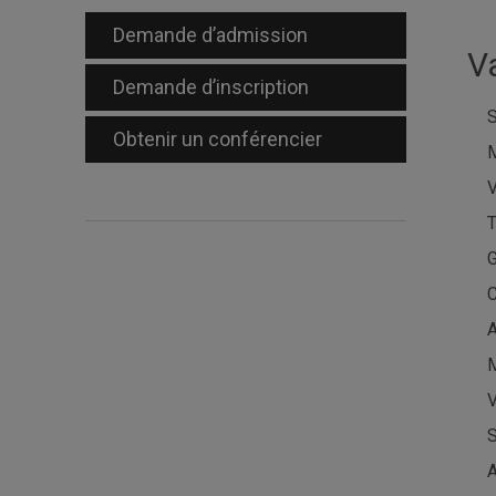
Demande d’admission
V
Demande d’inscription
S
Obtenir un conférencier
M
V
T
G
C
A
M
V
S
A