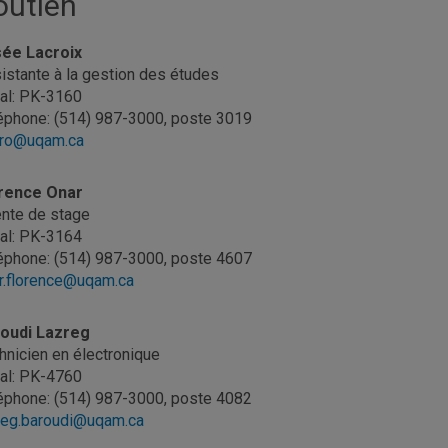
outien
ée Lacroix
istante à la gestion des études
al: PK-3160
éphone: (514) 987-3000, poste 3019
ro@uqam.ca
orence Onar
nte de stage
al: PK-3164
éphone: (514) 987-3000, poste 4607
r.florence@uqam.ca
oudi Lazreg
hnicien en électronique
al: PK-4760
éphone: (514) 987-3000, poste 4082
reg.baroudi@uqam.ca