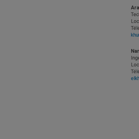
Ara
Tec
Loc
Tél
khu
Nan
Ing
Loc
Tél
elk