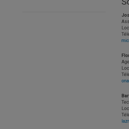
S
Jos
Ass
Loc
Tél
mic
Fl
Age
Loc
Tél
ona
Bar
Tec
Loc
Tél
laz