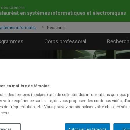
é des sciences
lauréat en systèmes informatiques et électroniques
ystèmes informatiq...
Personnel
ogrammes
Corps professoral
Recherch
ces en matière de témoins
sons des témoins (cookies) afin de collecter des informations qui nous 
r votre expérience sur le site, de vous proposer des contenus vidéo, d’a
es de fréquentation, etc. Vous pouvez personnaliser votre choix en séle
ces ».
érences
Autoriser les témoins
Tout