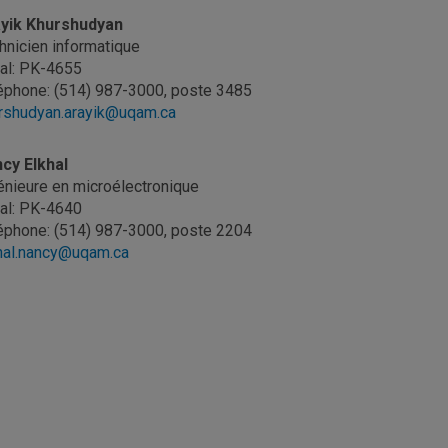
yik Khurshudyan
hnicien informatique
al: PK-4655
éphone: (514) 987-3000, poste 3485
rshudyan.arayik@uqam.ca
cy Elkhal
énieure en microélectronique
al: PK-4640
éphone: (514) 987-3000, poste 2204
hal.nancy@uqam.ca