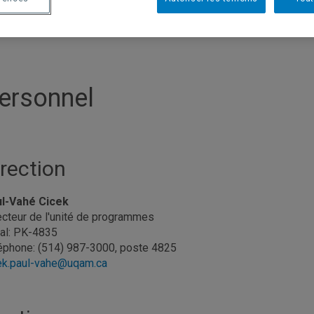
ersonnel
irection
l-Vahé Cicek
ecteur de l'unité de programmes
al: PK-4835
éphone: (514) 987-3000, poste 4825
ek.paul-vahe@uqam.ca