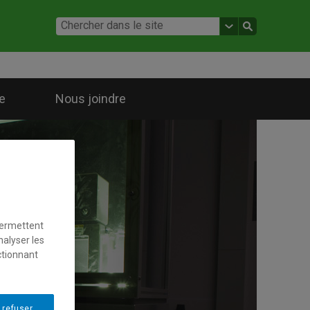
e
Nous joindre
permettent
nalyser les
ctionnant
 refuser