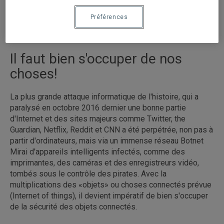
possible de faire faire des mauvaises actions aux
Préférences
appareils intelligents.
Il faut bien s'occuper de nos
choses!
La plus grande attaque informatique de l'histoire, qui a
paralysé en octobre 2016 dernier une bonne partie
d'Internet et des sites majeurs comme Twitter, the
Guardian, Netflix, Reddit et CNN a été perpétrée, non pas à
partir d'ordinateurs, mais via un immense réseau Botnet
Mirai d'appareils intelligents infectés, comme des
imprimantes, des caméras et des enregistreurs vidéo,
tombés sous le contrôle des pirates. Avec la
multiplications des «objets» ou choses connectés prévue
(Internet of things), il devient impératif de bien s'occuper
de la sécurité des objets connectés.