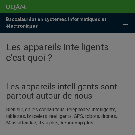
Accéder
Accéder
Accéder
à
au
à
la
menu
la
Baccalauréat en systèmes informatiques et
recherche
pricipal
zone
électroniques
centrale
Les appareils intelligents
c'est quoi ?
Les appareils intelligents sont
partout autour de nous
Bien sûr, on les connaît tous: téléphones intelligents,
tablettes, bracelets intelligents, GPS, robots, drones,...
Mais attendez, il y a plus,
beaucoup plus
.