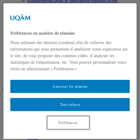
Équipements pour le laboratoire-maison BSIE
Programmes
Premier cycle
Deuxième cycle
Corps professoral
Professeurs
Préférences en matière de témoins
Chargé.e.s de cours
Recherche
Nous utilisons des témoins (cookies) afin de collecter des
Expertises de recherche
informations qui nous permettent d’améliorer votre expérience sur
Unités de recherche
le site, de vous proposer des contenus vidéo, d’analyser les
Publications
Nous joindre
statistiques de fréquentation, etc. Vous pouvez personnaliser votre
choix en sélectionnant « Préférences ».
Autoriser les témoins
Suivez-nous
Facebook
Tout refuser
Twitter
LinkedIn
Futurs étudiants, étudiants
Préférences
Les appareils intelligents c'est quoi ?
Vérifiez sans frais votre admissibilité au programme
BSIE