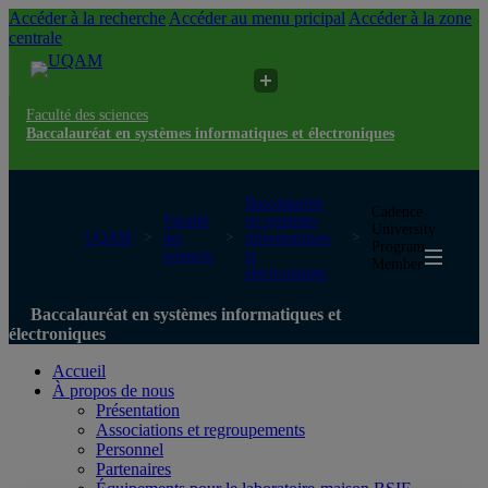
Accéder à la recherche
Accéder au menu pricipal
Accéder à la zone
centrale
Faculté des sciences
Baccalauréat en systèmes informatiques et électroniques
Baccalauréat
Cadence
Faculté
en systèmes
University
UQAM
des
informatiques
Program
sciences
et
Member
électroniques
Baccalauréat en systèmes informatiques et
électroniques
Accueil
À propos de nous
Présentation
Associations et regroupements
Personnel
Partenaires